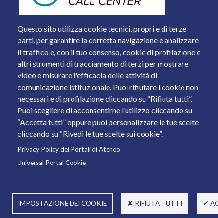
Questo sito utilizza cookie tecnici, propri e di terze
parti, per garantire la corretta navigazione e analizzare
il traffico e, con il tuo consenso, cookie di profilazione e
altri strumenti di tracciamento di terzi per mostrare
video e misurare l'efficacia delle attività di
comunicazione istituzionale. Puoi rifiutare i cookie non
necessari e di profilazione cliccando su “Rifiuta tutti”.
Piazza del Mercato, 15 - 25121 Brescia
Puoi scegliere di acconsentirne l’utilizzo cliccando su
Tel. +39 030 2988.1 PEC:
ammcentr@cert.unibs.it
“Accetta tutti” oppure puoi personalizzare le tue scelte
Partita IVA: 01773710171 Codice Fiscale: 98007650173
cliccando su “Rivedi le tue scelte sui cookie”.
Privacy Policy dei Portali di Ateneo
© 2011 Università degli Studi di Brescia
Universal Portal Cookie
IMPOSTAZIONE DEI COOKIE
✘ RIFIUTA TUTTI
✔ A