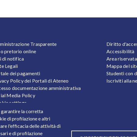
OOTER 1
FOOTER
inistrazione Trasparente
Diritto d'acce
o pretorio online
Accessibilità
i di notifica
Area riservata
e Legali
Mappa del sit
tale dei pagamenti
Studenti con d
vacy Policy dei Portali di Ateneo
Iscriviti alla 
esso documentazione amministrativa
ial Media Policy
kie settings
tezione Dati Personali
r garantire la corretta
tistiche
ie di profilazione e altri
e l'efficacia delle attività di
sari e di profilazione