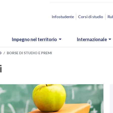
ACCESSO RAPIDO
Infostudente
Corsi di studio
Ru
Impegno nel territorio
Internazionale
O
BORSE DI STUDIO E PREMI
i
N
.