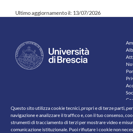
Ultimo aggiornamento il:
13/07/2026
F
Amm
Alb
Att
Not
Por
Pri
Acc
Soc
Coo
Pro
Questo sito utilizza cookie tecnici, propri e di terze parti, pe
Sta
navigazione e analizzare il traffico e, con il tuo consenso, cook
strumenti di tracciamento di terzi per mostrare video e misurar
Piazza del Mercato, 15 - 25121 Brescia
comunicazione istituzionale. Puoi rifiutare i cookie non neces
Tel. +39 030 2988.1 PEC:
ammcentr@cert.unibs.it