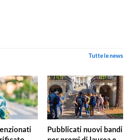
Tutte le news
enzionati
Pubblicati nuovi bandi
rificato
per premi di laurea e