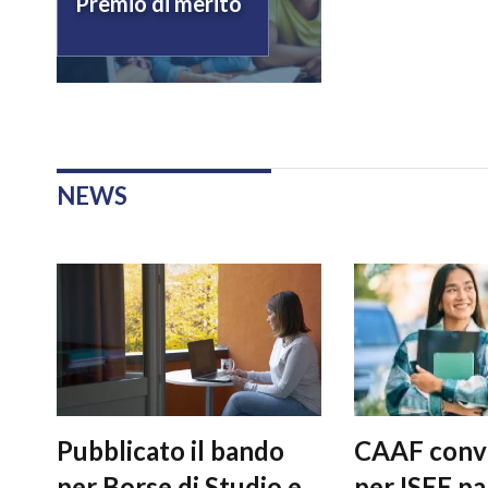
Premio di merito
NEWS
Pubblicato il bando
CAAF conv
per Borse di Studio e
per ISEE pa