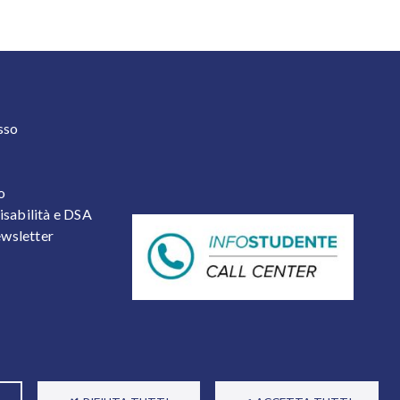
 2
sso
o
isabilità e DSA
newsletter