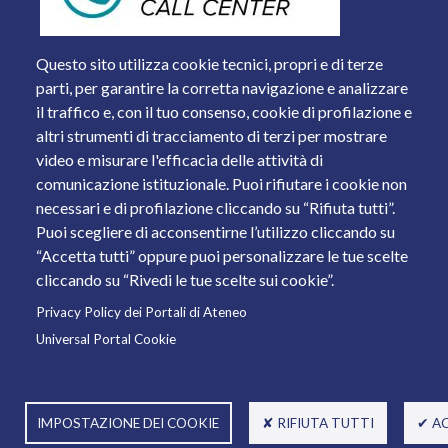
Questo sito utilizza cookie tecnici, propri e di terze
parti, per garantire la corretta navigazione e analizzare
il traffico e, con il tuo consenso, cookie di profilazione e
altri strumenti di tracciamento di terzi per mostrare
video e misurare l'efficacia delle attività di
comunicazione istituzionale. Puoi rifiutare i cookie non
necessari e di profilazione cliccando su “Rifiuta tutti”.
Piazza del Mercato, 15 - 25121 Brescia
Puoi scegliere di acconsentirne l’utilizzo cliccando su
Tel. +39 030 2988.1 PEC:
ammcentr@cert.unibs.it
“Accetta tutti” oppure puoi personalizzare le tue scelte
Partita IVA: 01773710171 Codice Fiscale: 98007650173
cliccando su “Rivedi le tue scelte sui cookie”.
Privacy Policy dei Portali di Ateneo
© 2011 Università degli Studi di Brescia
Universal Portal Cookie
IMPOSTAZIONE DEI COOKIE
✘ RIFIUTA TUTTI
✔ A