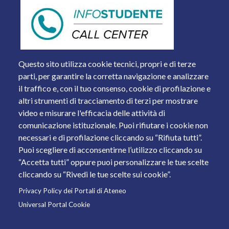
Questo sito utilizza cookie tecnici, propri e di terze
parti, per garantire la corretta navigazione e analizzare
il traffico e, con il tuo consenso, cookie di profilazione e
altri strumenti di tracciamento di terzi per mostrare
video e misurare l'efficacia delle attività di
comunicazione istituzionale. Puoi rifiutare i cookie non
necessari e di profilazione cliccando su “Rifiuta tutti”.
Piazza del Mercato, 15 - 25121 Brescia
Puoi scegliere di acconsentirne l’utilizzo cliccando su
Tel. +39 030 2988.1 PEC:
ammcentr@cert.unibs.it
“Accetta tutti” oppure puoi personalizzare le tue scelte
Partita IVA: 01773710171 Codice Fiscale: 98007650173
cliccando su “Rivedi le tue scelte sui cookie”.
Privacy Policy dei Portali di Ateneo
© 2011 Università degli Studi di Brescia
Universal Portal Cookie