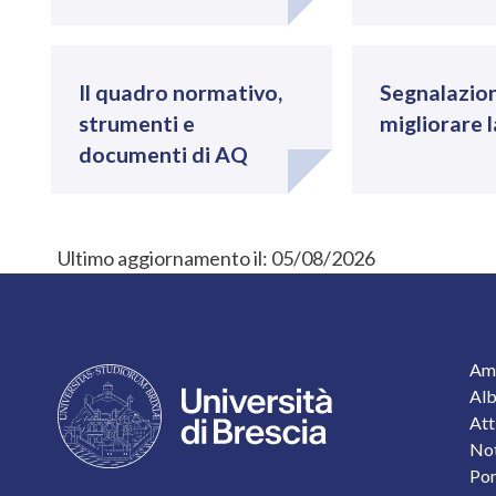
Il quadro normativo,
Segnalazion
strumenti e
migliorare l
documenti di AQ
Ultimo aggiornamento il:
05/08/2026
F
Amm
Alb
Att
Not
Por