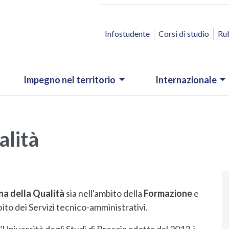
ACCESSO RAPIDO
Infostudente
Corsi di studio
Ru
Impegno nel territorio
Internazionale
alità
N
.
na della Qualità
sia nell'ambito della
Formazione
e
mbito dei Servizi tecnico-amministrativi.
l’Università degli Studi di Brescia adotta dal 2013 i