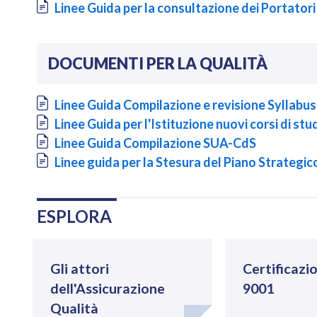
Document
Linee Guida per la consultazione dei Portatori
DOCUMENTI PER LA QUALITÀ
Document
Linee Guida Compilazione e revisione Syllabus
Document
Linee Guida per l'Istituzione nuovi corsi di stu
Document
Linee Guida Compilazione SUA-CdS
Document
Linee guida per la Stesura del Piano Strategi
Navigazione
.
ESPLORA
Gli attori
Certificazi
dell'Assicurazione
9001
Qualità