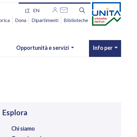
IT
EN
brica
Dona
Dipartimenti
Biblioteche
Opportunità e servizi
Info per
avigazione
Esplora
Chi siamo