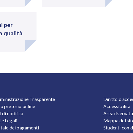
i per
a qualità
OOTER 1
FOOTER
inistrazione Trasparente
Diritto d'acce
o pretorio online
Accessibilità
i di notifica
Area riservata
e Legali
Mappa del sit
tale dei pagamenti
Studenti con d