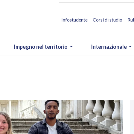
ACCESSO RAPIDO
Infostudente
Corsi di studio
Ru
Impegno nel territorio
Internazionale
N
.