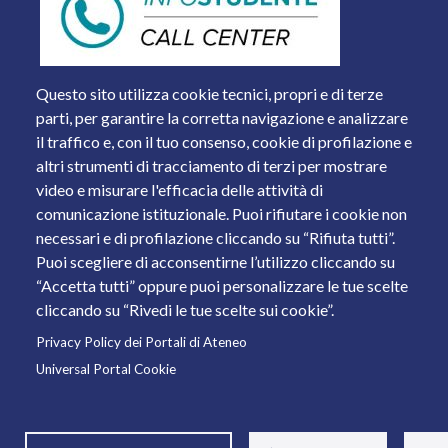
Questo sito utilizza cookie tecnici, propri e di terze
parti, per garantire la corretta navigazione e analizzare
il traffico e, con il tuo consenso, cookie di profilazione e
altri strumenti di tracciamento di terzi per mostrare
video e misurare l'efficacia delle attività di
comunicazione istituzionale. Puoi rifiutare i cookie non
necessari e di profilazione cliccando su “Rifiuta tutti”.
Piazza del Mercato, 15 - 25121 Brescia
Puoi scegliere di acconsentirne l’utilizzo cliccando su
Tel. +39 030 2988.1 PEC:
ammcentr@cert.unibs.it
“Accetta tutti” oppure puoi personalizzare le tue scelte
Partita IVA: 01773710171 Codice Fiscale: 98007650173
cliccando su “Rivedi le tue scelte sui cookie”.
Privacy Policy dei Portali di Ateneo
© 2011 Università degli Studi di Brescia
Universal Portal Cookie