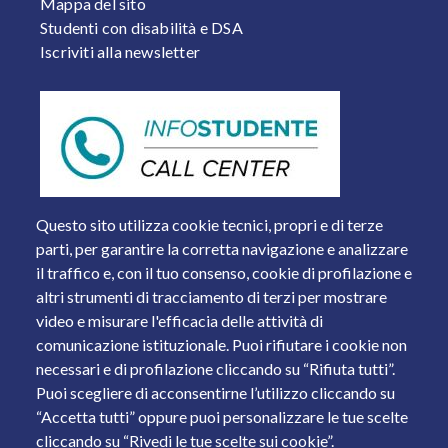
Mappa del sito
Studenti con disabilità e DSA
Iscriviti alla newsletter
Questo sito utilizza cookie tecnici, propri e di terze
parti, per garantire la corretta navigazione e analizzare
il traffico e, con il tuo consenso, cookie di profilazione e
altri strumenti di tracciamento di terzi per mostrare
video e misurare l'efficacia delle attività di
comunicazione istituzionale. Puoi rifiutare i cookie non
necessari e di profilazione cliccando su “Rifiuta tutti”.
Piazza del Mercato, 15 - 25121 Brescia
Puoi scegliere di acconsentirne l’utilizzo cliccando su
Tel. +39 030 2988.1 PEC:
ammcentr@cert.unibs.it
“Accetta tutti” oppure puoi personalizzare le tue scelte
Partita IVA: 01773710171 Codice Fiscale: 98007650173
cliccando su “Rivedi le tue scelte sui cookie”.