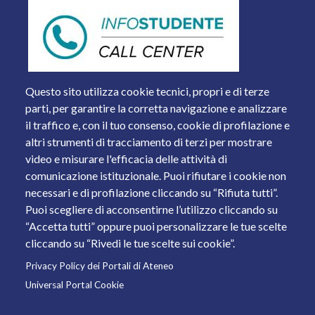
Questo sito utilizza cookie tecnici, propri e di terze
parti, per garantire la corretta navigazione e analizzare
il traffico e, con il tuo consenso, cookie di profilazione e
altri strumenti di tracciamento di terzi per mostrare
video e misurare l'efficacia delle attività di
comunicazione istituzionale. Puoi rifiutare i cookie non
necessari e di profilazione cliccando su “Rifiuta tutti”.
Piazza del Mercato, 15 - 25121 Brescia
Puoi scegliere di acconsentirne l’utilizzo cliccando su
Tel. +39 030 2988.1 PEC:
ammcentr@cert.unibs.it
“Accetta tutti” oppure puoi personalizzare le tue scelte
Partita IVA: 01773710171 Codice Fiscale: 98007650173
cliccando su “Rivedi le tue scelte sui cookie”.
Privacy Policy dei Portali di Ateneo
© 2011 Università degli Studi di Brescia
Universal Portal Cookie