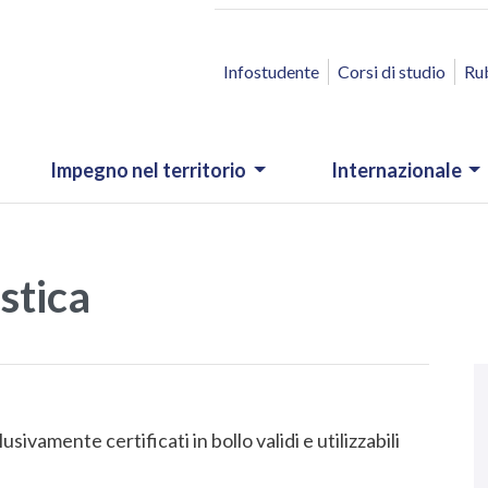
ACCESSO RAPIDO
Infostudente
Corsi di studio
Ru
Impegno nel territorio
Internazionale
stica
N
.
sivamente certificati in bollo validi e utilizzabili