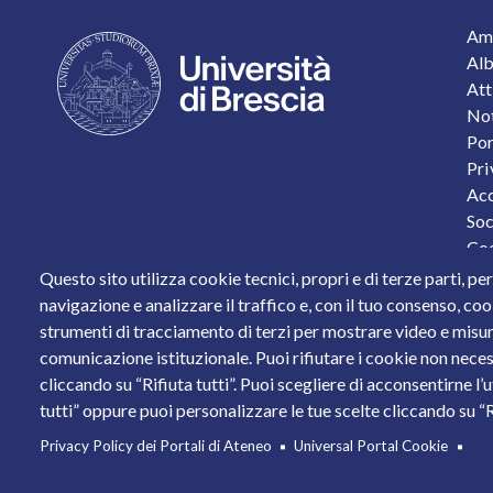
F
Amm
Alb
Att
Not
Por
Pri
Acc
Soc
Coo
Pro
Questo sito utilizza cookie tecnici, propri e di terze parti, pe
Sta
navigazione e analizzare il traffico e, con il tuo consenso, cook
strumenti di tracciamento di terzi per mostrare video e misurar
Piazza del Mercato, 15 - 25121 Brescia
comunicazione istituzionale. Puoi rifiutare i cookie non neces
Tel. +39 030 2988.1 PEC:
ammcentr@cert.unibs.it
cliccando su “Rifiuta tutti”. Puoi scegliere di acconsentirne l’
Partita IVA: 01773710171 Codice Fiscale: 9800765017
tutti” oppure puoi personalizzare le tue scelte cliccando su “Ri
© 2011 Università degli Studi di Brescia
Privacy Policy dei Portali di Ateneo
Universal Portal Cookie