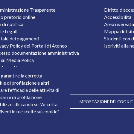
OOTER 1
FOOTER
inistrazione Trasparente
Diritto d'acce
o pretorio online
Accessibilità
i di notifica
Area riservata
e Legali
Mappa del sit
tale dei pagamenti
Studenti con d
vacy Policy dei Portali di Ateneo
Iscriviti alla 
esso documentazione amministrativa
ial Media Policy
kie settings
tezione Dati Personali
r garantire la corretta
tistiche
ie di profilazione e altri
e l'efficacia delle attività di
sari e di profilazione
IMPOSTAZIONE DEI COOKIE
utilizzo cliccando su “Accetta
3
vedi le tue scelte sui cookie”.