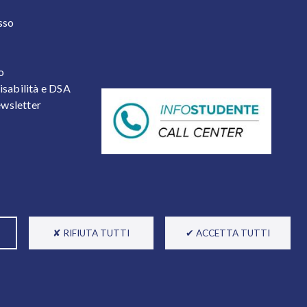
 2
sso
o
isabilità e DSA
newsletter
✘ RIFIUTA TUTTI
✔ ACCETTA TUTTI