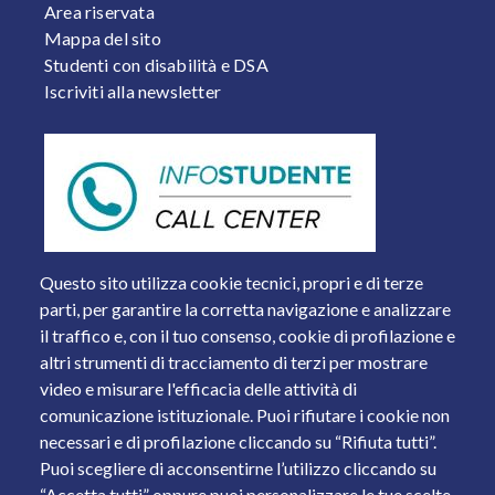
Area riservata
Mappa del sito
Studenti con disabilità e DSA
Iscriviti alla newsletter
Questo sito utilizza cookie tecnici, propri e di terze
parti, per garantire la corretta navigazione e analizzare
il traffico e, con il tuo consenso, cookie di profilazione e
altri strumenti di tracciamento di terzi per mostrare
video e misurare l'efficacia delle attività di
comunicazione istituzionale. Puoi rifiutare i cookie non
necessari e di profilazione cliccando su “Rifiuta tutti”.
Piazza del Mercato, 15 - 25121 Brescia
Puoi scegliere di acconsentirne l’utilizzo cliccando su
Tel. +39 030 2988.1 PEC:
ammcentr@cert.unibs.it
“Accetta tutti” oppure puoi personalizzare le tue scelte