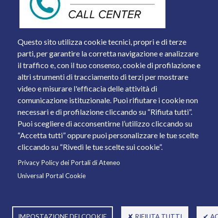
Questo sito utilizza cookie tecnici, propri e di terze
parti, per garantire la corretta navigazione e analizzare
il traffico e, con il tuo consenso, cookie di profilazione e
altri strumenti di tracciamento di terzi per mostrare
video e misurare l'efficacia delle attività di
comunicazione istituzionale. Puoi rifiutare i cookie non
necessari e di profilazione cliccando su “Rifiuta tutti”.
Piazza del Mercato, 15 - 25121 Brescia
Puoi scegliere di acconsentirne l’utilizzo cliccando su
Tel. +39 030 2988.1 PEC:
ammcentr@cert.unibs.it
“Accetta tutti” oppure puoi personalizzare le tue scelte
Partita IVA: 01773710171 Codice Fiscale: 98007650173
cliccando su “Rivedi le tue scelte sui cookie”.
Privacy Policy dei Portali di Ateneo
© 2011 Università degli Studi di Brescia
Universal Portal Cookie
IMPOSTAZIONE DEI COOKIE
✘ RIFIUTA TUTTI
✔ A