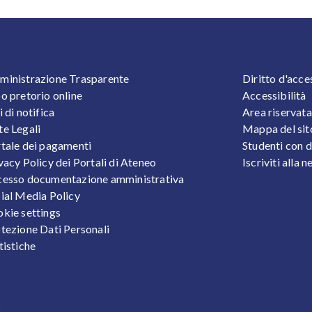
OOTER 1
FOOTER
inistrazione Trasparente
Diritto d'acce
o pretorio online
Accessibilità
i di notifica
Area riservata
e Legali
Mappa del sit
tale dei pagamenti
Studenti con d
vacy Policy dei Portali di Ateneo
Iscriviti alla 
esso documentazione amministrativa
ial Media Policy
kie settings
tezione Dati Personali
tistiche
3