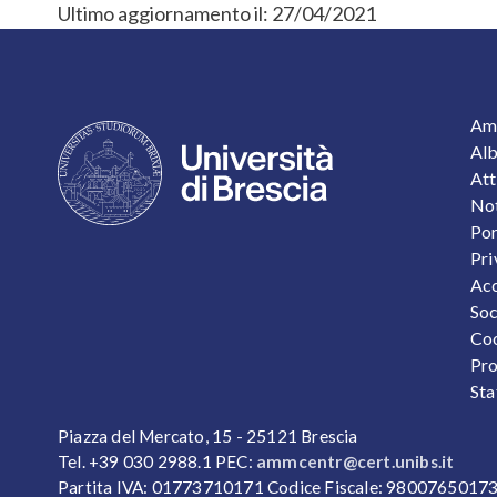
Ultimo aggiornamento il:
27/04/2021
F
Amm
Alb
Att
Not
Por
Pri
Acc
Soc
Coo
Pro
Sta
Piazza del Mercato, 15 - 25121 Brescia
Tel. +39 030 2988.1 PEC:
ammcentr@cert.unibs.it
Partita IVA: 01773710171 Codice Fiscale: 9800765017