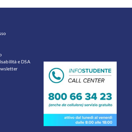
 2
sso
o
isabilità e DSA
newsletter