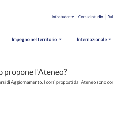
ACCESSO RAPIDO
Infostudente
Corsi di studio
Ru
Impegno nel territorio
Internazionale
o propone l'Ateneo?
si di Aggiornamento. I corsi proposti dall'Ateneo sono consu