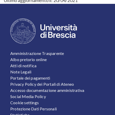
Ultimo aggiornamento il:
20/04/2021
FOOTER 1
Amministrazione Trasparente
Albo pretorio online
Atti di notifica
Note Legali
Portale dei pagamenti
Privacy Policy dei Portali di Ateneo
Accesso documentazione amministrativa
Social Media Policy
Cookie settings
Protezione Dati Personali
Statistiche