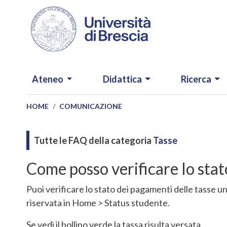
Salta al contenuto principale
NAVIGAZIONE PRINCIPALE
Ateneo
Didattica
Ricerca
HOME
COMUNICAZIONE
Tutte le FAQ della categoria
Tasse
Come posso verificare lo stat
Puoi verificare lo stato dei pagamenti delle tasse u
riservata in Home > Status studente.
Se vedi il bollino verde la tassa risulta versata.