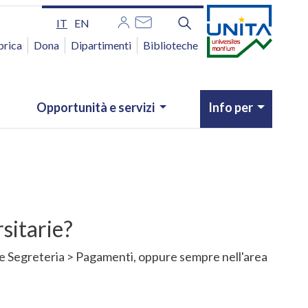
IT
EN
brica
Dona
Dipartimenti
Biblioteche
Opportunità e servizi
Info per
sitarie?
ione Segreteria > Pagamenti, oppure sempre nell'area