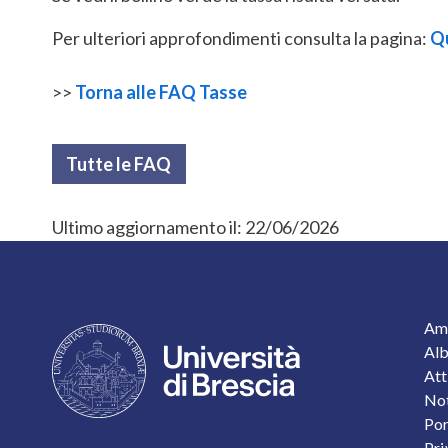
Per ulteriori approfondimenti consulta la pagina:
Qu
>>
Torna alle FAQ Tasse
Tutte le FAQ
Ultimo aggiornamento il:
22/06/2026
F
Amm
Alb
Att
Not
Por
Pri