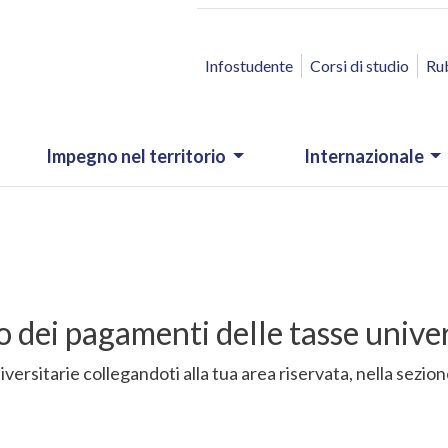
ACCESSO RAPIDO
Infostudente
Corsi di studio
Ru
Impegno nel territorio
Internazionale
o dei pagamenti delle tasse univer
niversitarie collegandoti alla tua area riservata, nella sez