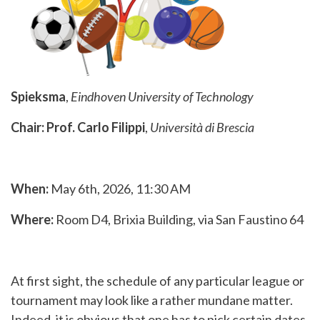
Spieksma
,
Eindhoven University of Technology
Chair: Prof. Carlo Filippi
,
Università di Brescia
When:
May 6th, 2026, 11:30 AM
Where:
Room D4, Brixia Building, via San Faustino 64
At first sight, the schedule of any particular league or
tournament may look like a rather mundane matter.
Indeed, it is obvious that one has to pick certain dates