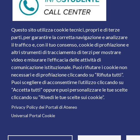
Questo sito utilizza cookie tecnici, propri e di terze
parti, per garantire la corretta navigazione e analizzare
il traffico e, con il tuo consenso, cookie di profilazione e
altri strumenti di tracciamento di terzi per mostrare
video e misurare l'efficacia delle attività di
comunicazione istituzionale. Puoi rifiutare i cookie non
necessari e di profilazione cliccando su “Rifiuta tutti”.
Piazza del Mercato, 15 - 25121 Brescia
Puoi scegliere di acconsentirne l’utilizzo cliccando su
Tel. +39 030 2988.1 PEC:
ammcentr@cert.unibs.it
“Accetta tutti” oppure puoi personalizzare le tue scelte
Partita IVA: 01773710171 Codice Fiscale: 98007650173
cliccando su “Rivedi le tue scelte sui cookie”.
Privacy Policy dei Portali di Ateneo
© 2011 Università degli Studi di Brescia
Universal Portal Cookie