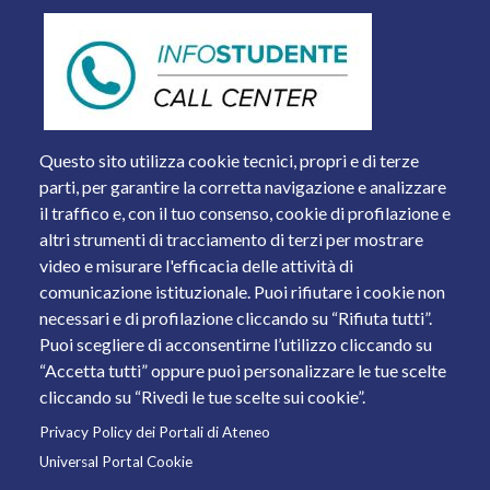
Questo sito utilizza cookie tecnici, propri e di terze
parti, per garantire la corretta navigazione e analizzare
il traffico e, con il tuo consenso, cookie di profilazione e
altri strumenti di tracciamento di terzi per mostrare
video e misurare l'efficacia delle attività di
comunicazione istituzionale. Puoi rifiutare i cookie non
necessari e di profilazione cliccando su “Rifiuta tutti”.
Piazza del Mercato, 15 - 25121 Brescia
Puoi scegliere di acconsentirne l’utilizzo cliccando su
Tel. +39 030 2988.1 PEC:
ammcentr@cert.unibs.it
“Accetta tutti” oppure puoi personalizzare le tue scelte
Partita IVA: 01773710171 Codice Fiscale: 98007650173
cliccando su “Rivedi le tue scelte sui cookie”.
Privacy Policy dei Portali di Ateneo
© 2011 Università degli Studi di Brescia
Universal Portal Cookie