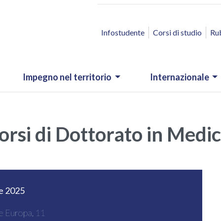
ACCESSO RAPIDO
Infostudente
Corsi di studio
Ru
Impegno nel territorio
Internazionale
si di Dottorato in Medici
le 2025
le Europa, 11