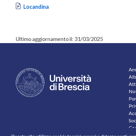
Document
Locandina
Ultimo aggiornamento il:
31/03/2025
F
Amm
Alb
Att
Not
Por
Pri
Acc
Soc
Coo
Pro