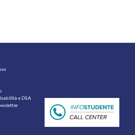
 2
sso
o
isabilità e DSA
newsletter