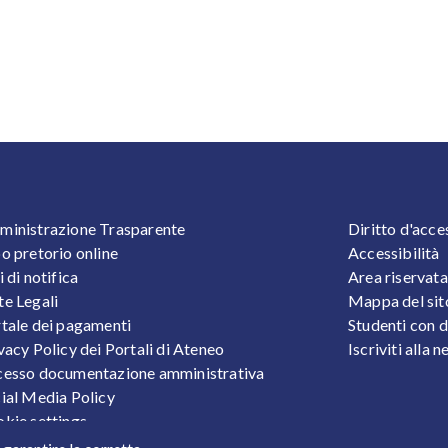
OOTER 1
FOOTER
inistrazione Trasparente
Diritto d'acce
o pretorio online
Accessibilità
i di notifica
Area riservata
e Legali
Mappa del sit
tale dei pagamenti
Studenti con d
vacy Policy dei Portali di Ateneo
Iscriviti alla 
esso documentazione amministrativa
ial Media Policy
kie settings
tezione Dati Personali