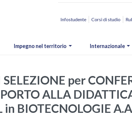
ACCESSO RAPIDO
Infostudente
Corsi di studio
Ru
Impegno nel territorio
Internazionale
I SELEZIONE per CONF
PORTO ALLA DIDATTICA R
in BIOTECNOLOGIE A.A.