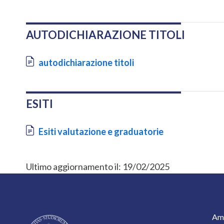
AUTODICHIARAZIONE TITOLI
Document
autodichiarazione titoli
ESITI
Document
Esiti valutazione e graduatorie
Ultimo aggiornamento il:
19/02/2025
F
Amm