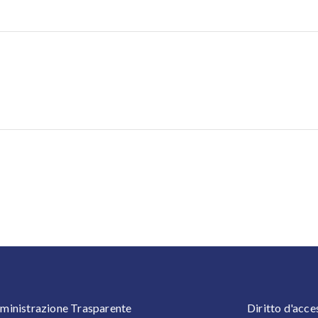
OOTER 1
FOOTER
inistrazione Trasparente
Diritto d'acce