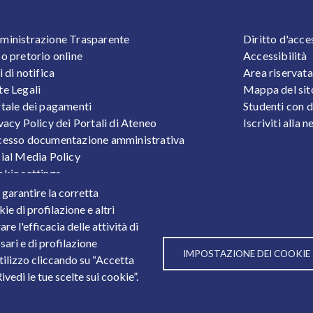
OOTER 1
FOOTER
inistrazione Trasparente
Diritto d'acce
o pretorio online
Accessibilità
i di notifica
Area riservata
e Legali
Mappa del sit
tale dei pagamenti
Studenti con d
vacy Policy dei Portali di Ateneo
Iscriviti alla 
esso documentazione amministrativa
ial Media Policy
kie settings
tezione Dati Personali
r garantire la corretta
tistiche
ie di profilazione e altri
e l'efficacia delle attività di
sari e di profilazione
IMPOSTAZIONE DEI COOKIE
utilizzo cliccando su “Accetta
3
vedi le tue scelte sui cookie”.