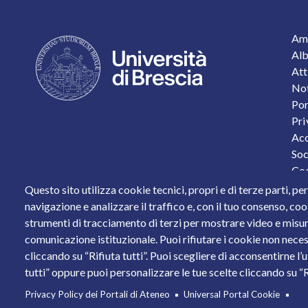
F
Amm
Alb
Att
Not
Por
Pri
Acc
Soc
Coo
Pro
Questo sito utilizza cookie tecnici, propri e di terze parti, pe
Sta
navigazione e analizzare il traffico e, con il tuo consenso, cook
strumenti di tracciamento di terzi per mostrare video e misurar
Piazza del Mercato, 15 - 25121 Brescia
comunicazione istituzionale. Puoi rifiutare i cookie non neces
Tel. +39 030 2988.1 PEC:
ammcentr@cert.unibs.it
cliccando su “Rifiuta tutti”. Puoi scegliere di acconsentirne l’
Partita IVA: 01773710171 Codice Fiscale: 9800765017
tutti” oppure puoi personalizzare le tue scelte cliccando su “Ri
© 2011 Università degli Studi di Brescia
Privacy Policy dei Portali di Ateneo
Universal Portal Cookie