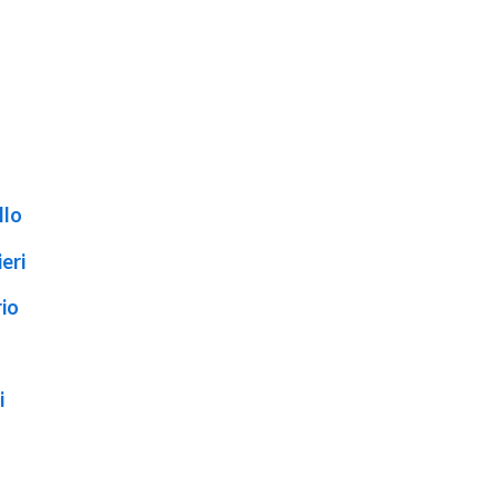
llo
eri
rio
i