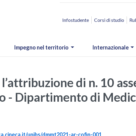
ACCESSO RAPIDO
Infostudente
Corsi di studio
Ru
Impegno nel territorio
Internazionale
’attribuzione di n. 10 ass
eo - Dipartimento di Medi
ica.cineca.it/unibs/dmmt2021-ar-cofin-001