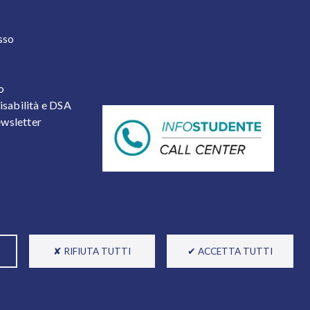
 2
sso
o
isabilità e DSA
newsletter
✘ RIFIUTA TUTTI
✔ ACCETTA TUTTI