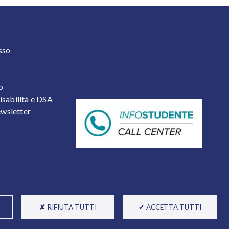
 2
sso
o
isabilità e DSA
newsletter
✘ RIFIUTA TUTTI
✔ ACCETTA TUTTI