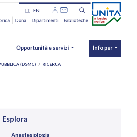
IT
EN
brica
Dona
Dipartimenti
Biblioteche
Opportunità e servizi
Info per
PUBBLICA (DSMC)
RICERCA
avigazione
Esplora
Anestesiologia