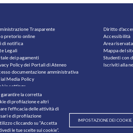
OOTER 1
FOOTER
inistrazione Trasparente
Diritto d'acce
o pretorio online
Accessibilità
i di notifica
Area riservata
e Legali
Mappa del sit
tale dei pagamenti
Studenti con d
vacy Policy dei Portali di Ateneo
Iscriviti alla 
esso documentazione amministrativa
ial Media Policy
kie settings
tezione Dati Personali
r garantire la corretta
tistiche
ie di profilazione e altri
e l'efficacia delle attività di
sari e di profilazione
IMPOSTAZIONE DEI COOKIE
utilizzo cliccando su “Accetta
3
vedi le tue scelte sui cookie”.