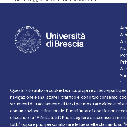
F
Amm
Alb
Att
Not
Por
Pri
Acc
Soc
Coo
Pro
Questo sito utilizza cookie tecnici, propri e di terze parti, pe
Sta
navigazione e analizzare il traffico e, con il tuo consenso, cook
strumenti di tracciamento di terzi per mostrare video e misurar
Piazza del Mercato, 15 - 25121 Brescia
comunicazione istituzionale. Puoi rifiutare i cookie non neces
Tel. +39 030 2988.1 PEC:
ammcentr@cert.unibs.it
cliccando su “Rifiuta tutti”. Puoi scegliere di acconsentirne l’
Partita IVA: 01773710171 Codice Fiscale: 9800765017
tutti” oppure puoi personalizzare le tue scelte cliccando su “Ri