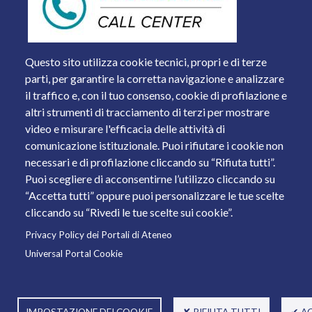
Questo sito utilizza cookie tecnici, propri e di terze
parti, per garantire la corretta navigazione e analizzare
il traffico e, con il tuo consenso, cookie di profilazione e
altri strumenti di tracciamento di terzi per mostrare
video e misurare l'efficacia delle attività di
comunicazione istituzionale. Puoi rifiutare i cookie non
necessari e di profilazione cliccando su “Rifiuta tutti”.
Piazza del Mercato, 15 - 25121 Brescia
Puoi scegliere di acconsentirne l’utilizzo cliccando su
Tel. +39 030 2988.1 PEC:
ammcentr@cert.unibs.it
“Accetta tutti” oppure puoi personalizzare le tue scelte
Partita IVA: 01773710171 Codice Fiscale: 98007650173
cliccando su “Rivedi le tue scelte sui cookie”.
Privacy Policy dei Portali di Ateneo
© 2011 Università degli Studi di Brescia
Universal Portal Cookie
IMPOSTAZIONE DEI COOKIE
✘ RIFIUTA TUTTI
✔ A