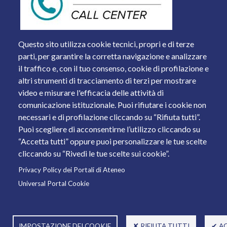
Questo sito utilizza cookie tecnici, propri e di terze
parti, per garantire la corretta navigazione e analizzare
il traffico e, con il tuo consenso, cookie di profilazione e
altri strumenti di tracciamento di terzi per mostrare
video e misurare l'efficacia delle attività di
comunicazione istituzionale. Puoi rifiutare i cookie non
necessari e di profilazione cliccando su “Rifiuta tutti”.
Piazza del Mercato, 15 - 25121 Brescia
Puoi scegliere di acconsentirne l’utilizzo cliccando su
Tel. +39 030 2988.1 PEC:
ammcentr@cert.unibs.it
“Accetta tutti” oppure puoi personalizzare le tue scelte
Partita IVA: 01773710171 Codice Fiscale: 98007650173
cliccando su “Rivedi le tue scelte sui cookie”.
Privacy Policy dei Portali di Ateneo
© 2011 Università degli Studi di Brescia
Universal Portal Cookie
IMPOSTAZIONE DEI COOKIE
✘ RIFIUTA TUTTI
✔ A