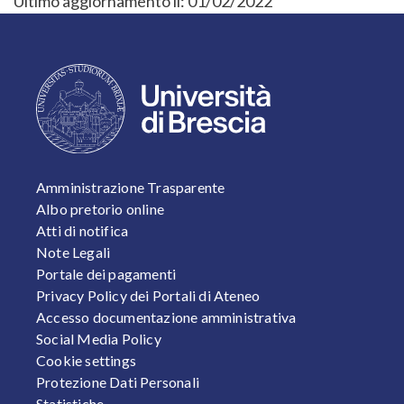
Ultimo aggiornamento il:
01/02/2022
FOOTER 1
Amministrazione Trasparente
Albo pretorio online
Atti di notifica
Note Legali
Portale dei pagamenti
Privacy Policy dei Portali di Ateneo
Accesso documentazione amministrativa
Social Media Policy
Cookie settings
Protezione Dati Personali
Statistiche