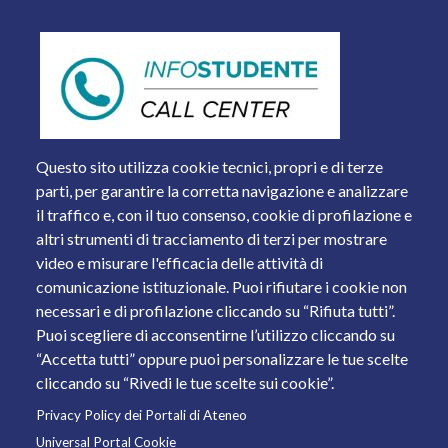
Questo sito utilizza cookie tecnici, propri e di terze
parti, per garantire la corretta navigazione e analizzare
il traffico e, con il tuo consenso, cookie di profilazione e
altri strumenti di tracciamento di terzi per mostrare
video e misurare l'efficacia delle attività di
comunicazione istituzionale. Puoi rifiutare i cookie non
necessari e di profilazione cliccando su “Rifiuta tutti”.
Piazza del Mercato, 15 - 25121 Brescia
Puoi scegliere di acconsentirne l’utilizzo cliccando su
Tel. +39 030 2988.1 PEC:
ammcentr@cert.unibs.it
“Accetta tutti” oppure puoi personalizzare le tue scelte
Partita IVA: 01773710171 Codice Fiscale: 98007650173
cliccando su “Rivedi le tue scelte sui cookie”.
Privacy Policy dei Portali di Ateneo
© 2011 Università degli Studi di Brescia
Universal Portal Cookie