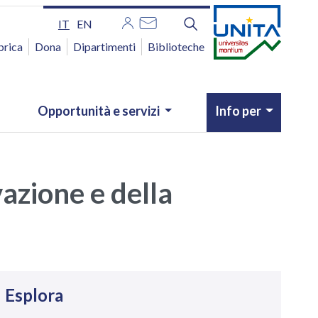
IT
EN
brica
Dona
Dipartimenti
Biblioteche
Opportunità e servizi
Info per
azione e della
avigazione
Esplora