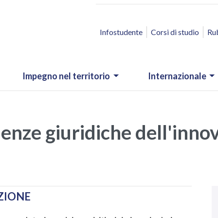
ACCESSO RAPIDO
Infostudente
Corsi di studio
Ru
Impegno nel territorio
Internazionale
enze giuridiche dell'innov
N
.
AZIONE