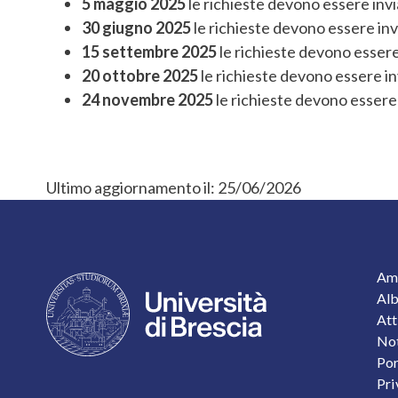
5 maggio 2025
le richieste devono essere invia
30 giugno 2025
le richieste devono essere inv
15 settembre 2025
le richieste devono essere
20 ottobre 2025
le richieste devono essere inv
24 novembre 2025
le richieste devono essere 
Ultimo aggiornamento il:
25/06/2026
F
Amm
Alb
Att
Not
Por
Pri