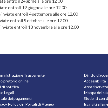
te entro il 24 aprile alle ore 12.00
iate entro il 19 giugno alle ore 12.00
 inviate entro il 4 settembre alle ore 12.00
iate entro il 9 ottobre alle ore 12.00
inviate entro il 13 novembre alle ore 12.00
OOTER 1
FOOTER
inistrazione Trasparente
Diritto d'acce
o pretorio online
Accessibilità
i di notifica
Area riservata
e Legali
Mappa del sit
tale dei pagamenti
Studenti con d
vacy Policy dei Portali di Ateneo
Iscriviti alla 