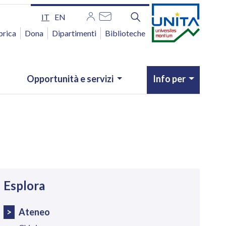
IT
EN
brica
Dona
Dipartimenti
Biblioteche
Opportunità e servizi
Info per
avigazione
Esplora
Ateneo