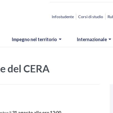
ACCESSO RAPIDO
Infostudente
Corsi di studio
Ru
Impegno nel territorio
Internazionale
te del CERA
N
.
ntro il
31 agosto alle ore 12:00