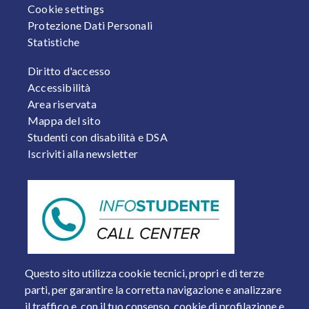
Cookie settings
Protezione Dati Personali
Statistiche
FOOTER 2
Diritto d'accesso
Accessibilità
Area riservata
Mappa del sito
Studenti con disabilità e DSA
Iscriviti alla newsletter
Questo sito utilizza cookie tecnici, propri e di terze
parti, per garantire la corretta navigazione e analizzare
il traffico e, con il tuo consenso, cookie di profilazione e