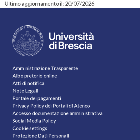
Ultimo aggiornamento il:
20/07/2026
FOOTER 1
Amministrazione Trasparente
Albo pretorio online
Atti di notifica
Note Legali
Portale dei pagamenti
Privacy Policy dei Portali di Ateneo
Accesso documentazione amministrativa
Social Media Policy
Cookie settings
Protezione Dati Personali