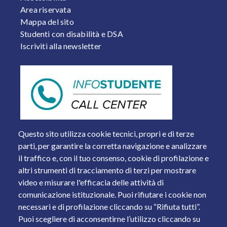
Area riservata
Mappa del sito
Studenti con disabilità e DSA
Iscriviti alla newsletter
Questo sito utilizza cookie tecnici, propri e di terze
parti, per garantire la corretta navigazione e analizzare
il traffico e, con il tuo consenso, cookie di profilazione e
altri strumenti di tracciamento di terzi per mostrare
video e misurare l'efficacia delle attività di
comunicazione istituzionale. Puoi rifiutare i cookie non
necessari e di profilazione cliccando su “Rifiuta tutti”.
Piazza del Mercato, 15 - 25121 Brescia
Puoi scegliere di acconsentirne l’utilizzo cliccando su
Tel. +39 030 2988.1 PEC:
ammcentr@cert.unibs.it