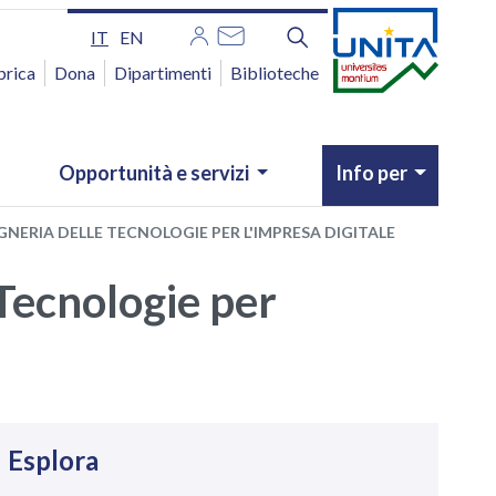
IT
EN
brica
Dona
Dipartimenti
Biblioteche
Opportunità e servizi
Info per
GNERIA DELLE TECNOLOGIE PER L'IMPRESA DIGITALE
 Tecnologie per
avigazione
Esplora