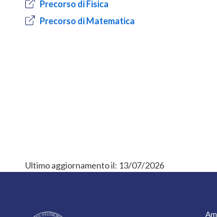
Precorso di Fisica
Precorso di Matematica
Ultimo aggiornamento il:
13/07/2026
F
Amm