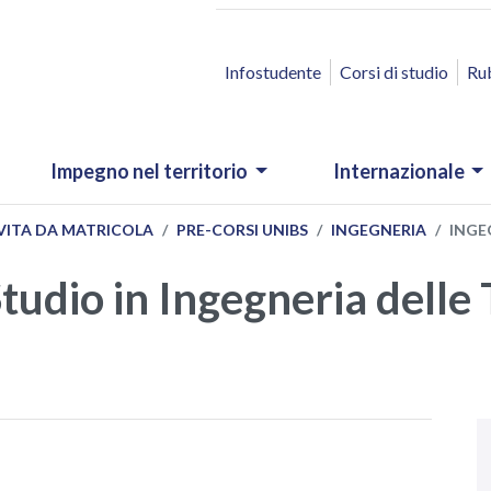
ACCESSO RAPIDO
Infostudente
Corsi di studio
Ru
Impegno nel territorio
Internazionale
VITA DA MATRICOLA
PRE-CORSI UNIBS
INGEGNERIA
INGE
Studio in Ingegneria delle
N
.