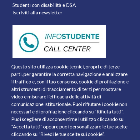
Studenti con disabilità e DSA
Iscriviti alla newsletter
Questo sito utilizza cookie tecnici, propri e di terze
parti, per garantire la corretta navigazione e analizzare
il traffico e, con il tuo consenso, cookie di profilazione e
altri strumenti di tracciamento di terzi per mostrare
video e misurare l'efficacia delle attività di
comunicazione istituzionale. Puoi rifiutare i cookie non
necessari e di profilazione cliccando su “Rifiuta tutti”.
Piazza del Mercato, 15 - 25121 Brescia
Puoi scegliere di acconsentirne l’utilizzo cliccando su
Tel. +39 030 2988.1 PEC:
ammcentr@cert.unibs.it
“Accetta tutti” oppure puoi personalizzare le tue scelte
Partita IVA: 01773710171 Codice Fiscale: 98007650173
cliccando su “Rivedi le tue scelte sui cookie”.