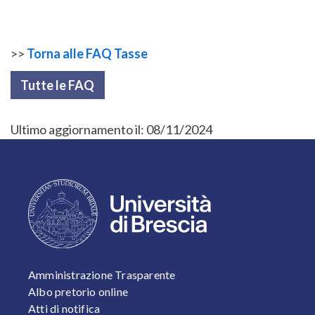
>>
Torna alle FAQ Tasse
Tutte le FAQ
Ultimo aggiornamento il:
08/11/2024
FOOTER 1
Amministrazione Trasparente
Albo pretorio online
Atti di notifica