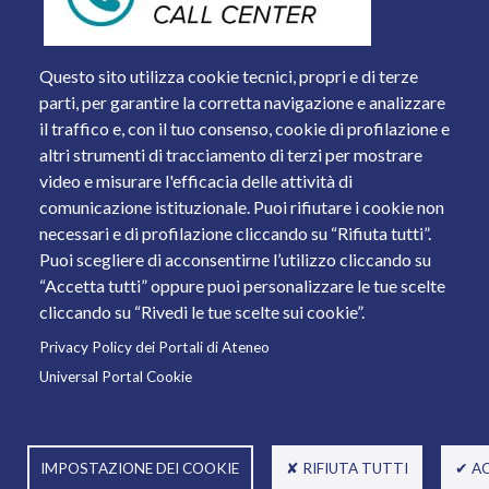
Questo sito utilizza cookie tecnici, propri e di terze
parti, per garantire la corretta navigazione e analizzare
il traffico e, con il tuo consenso, cookie di profilazione e
altri strumenti di tracciamento di terzi per mostrare
video e misurare l'efficacia delle attività di
comunicazione istituzionale. Puoi rifiutare i cookie non
necessari e di profilazione cliccando su “Rifiuta tutti”.
Piazza del Mercato, 15 - 25121 Brescia
Puoi scegliere di acconsentirne l’utilizzo cliccando su
Tel. +39 030 2988.1 PEC:
ammcentr@cert.unibs.it
“Accetta tutti” oppure puoi personalizzare le tue scelte
Partita IVA: 01773710171 Codice Fiscale: 98007650173
cliccando su “Rivedi le tue scelte sui cookie”.
Privacy Policy dei Portali di Ateneo
© 2011 Università degli Studi di Brescia
Universal Portal Cookie
IMPOSTAZIONE DEI COOKIE
✘ RIFIUTA TUTTI
✔ A