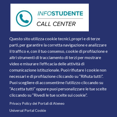
Questo sito utilizza cookie tecnici, propri e di terze
parti, per garantire la corretta navigazione e analizzare
il traffico e, con il tuo consenso, cookie di profilazione e
altri strumenti di tracciamento di terzi per mostrare
video e misurare l'efficacia delle attività di
comunicazione istituzionale. Puoi rifiutare i cookie non
necessari e di profilazione cliccando su “Rifiuta tutti”.
Piazza del Mercato, 15 - 25121 Brescia
Puoi scegliere di acconsentirne l’utilizzo cliccando su
Tel. +39 030 2988.1 PEC:
ammcentr@cert.unibs.it
“Accetta tutti” oppure puoi personalizzare le tue scelte
Partita IVA: 01773710171 Codice Fiscale: 98007650173
cliccando su “Rivedi le tue scelte sui cookie”.
Privacy Policy dei Portali di Ateneo
© 2011 Università degli Studi di Brescia
Universal Portal Cookie