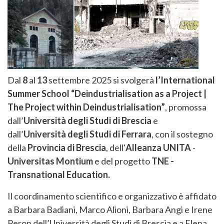
Dal
8
al
13
settembre 2025 si svolgerà
l’International
Summer School “Deindustrialisation as a Project |
The Project within Deindustrialisation”
, promossa
dall’
Università degli Studi di Brescia
e
dall’
Università degli Studi di Ferrara
, con il sostegno
della
Provincia di Brescia
, dell'
Alleanza UNITA
-
Universitas Montium
e del progetto
TNE -
Transnational Education.
Il coordinamento scientifico e organizzativo è affidato
a Barbara Badiani, Marco Alioni, Barbara Angi e Irene
Peron dell’Università degli Studi di Brescia e a Elena