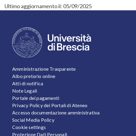
Ultimo aggiornamento il:
05/09/2025
FOOTER 1
Amministrazione Trasparente
Albo pretorio online
Atti di notifica
Note Legali
Portale dei pagamenti
Privacy Policy dei Portali di Ateneo
Accesso documentazione amministrativa
Social Media Policy
Cookie settings
Protezione Dati Personali