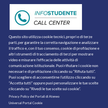
Questo sito utilizza cookie tecnici, propri e di terze
parti, per garantire la corretta navigazione e analizzare
il traffico e, con il tuo consenso, cookie di profilazione e
altri strumenti di tracciamento di terzi per mostrare
video e misurare l'efficacia delle attività di
comunicazione istituzionale. Puoi rifiutare i cookie non
necessari e di profilazione cliccando su “Rifiuta tutti”.
Piazza del Mercato, 15 - 25121 Brescia
Puoi scegliere di acconsentirne l’utilizzo cliccando su
Tel. +39 030 2988.1 PEC:
ammcentr@cert.unibs.it
“Accetta tutti” oppure puoi personalizzare le tue scelte
Partita IVA: 01773710171 Codice Fiscale: 98007650173
cliccando su “Rivedi le tue scelte sui cookie”.
Privacy Policy dei Portali di Ateneo
© 2011 Università degli Studi di Brescia
Universal Portal Cookie