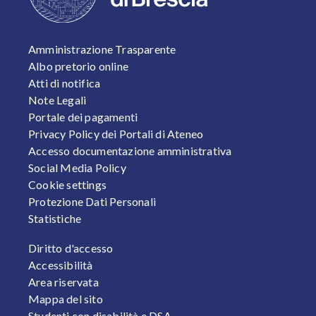
FOOTER 1
Amministrazione Trasparente
Albo pretorio online
Atti di notifica
Note Legali
Portale dei pagamenti
Privacy Policy dei Portali di Ateneo
Accesso documentazione amministrativa
Social Media Policy
Cookie settings
Protezione Dati Personali
Statistiche
FOOTER 2
Diritto d'accesso
Accessibilità
Area riservata
Mappa del sito
Studenti con disabilità e DSA