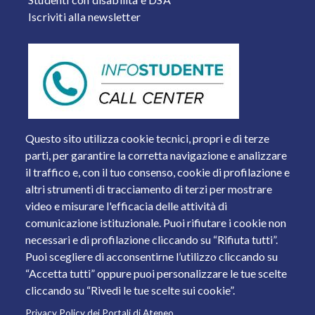
Iscriviti alla newsletter
Questo sito utilizza cookie tecnici, propri e di terze
parti, per garantire la corretta navigazione e analizzare
il traffico e, con il tuo consenso, cookie di profilazione e
altri strumenti di tracciamento di terzi per mostrare
video e misurare l'efficacia delle attività di
comunicazione istituzionale. Puoi rifiutare i cookie non
necessari e di profilazione cliccando su “Rifiuta tutti”.
Piazza del Mercato, 15 - 25121 Brescia
Puoi scegliere di acconsentirne l’utilizzo cliccando su
Tel. +39 030 2988.1 PEC:
ammcentr@cert.unibs.it
“Accetta tutti” oppure puoi personalizzare le tue scelte
Partita IVA: 01773710171 Codice Fiscale: 98007650173
cliccando su “Rivedi le tue scelte sui cookie”.
Privacy Policy dei Portali di Ateneo