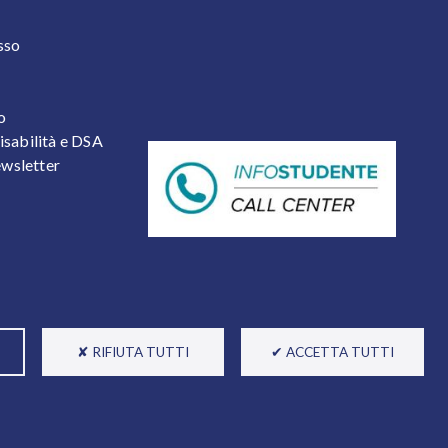
 2
sso
o
isabilità e DSA
newsletter
✘ RIFIUTA TUTTI
✔ ACCETTA TUTTI