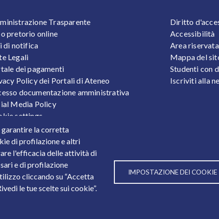
OOTER 1
FOOTER
inistrazione Trasparente
Diritto d'acce
o pretorio online
Accessibilità
i di notifica
Area riservata
e Legali
Mappa del sit
tale dei pagamenti
Studenti con d
vacy Policy dei Portali di Ateneo
Iscriviti alla 
esso documentazione amministrativa
ial Media Policy
kie settings
tezione Dati Personali
r garantire la corretta
tistiche
ie di profilazione e altri
e l'efficacia delle attività di
sari e di profilazione
IMPOSTAZIONE DEI COOKIE
utilizzo cliccando su “Accetta
3
vedi le tue scelte sui cookie”.