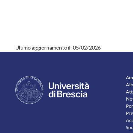
Ultimo aggiornamento il:
05/02/2026
F
Amm
Alb
Att
Not
Por
Pri
Acc
Soc