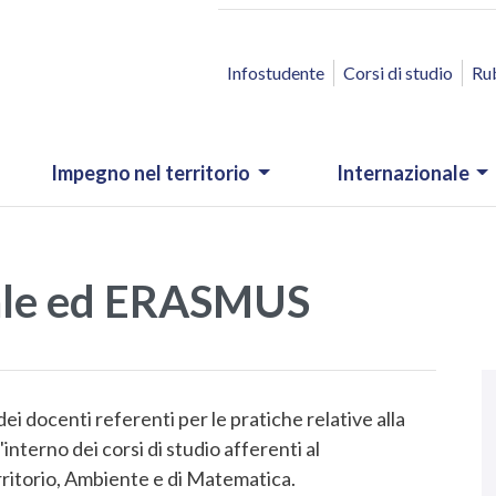
ACCESSO RAPIDO
Infostudente
Corsi di studio
Ru
Impegno nel territorio
Internazionale
nale ed ERASMUS
N
.
ei docenti referenti per le pratiche relative alla
nterno dei corsi di studio afferenti al
rritorio, Ambiente e di Matematica.