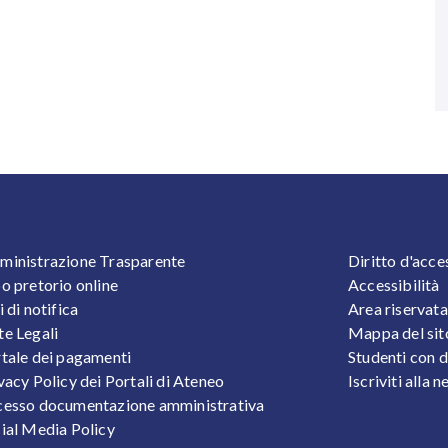
OOTER 1
FOOTER
inistrazione Trasparente
Diritto d'acce
o pretorio online
Accessibilità
i di notifica
Area riservata
e Legali
Mappa del sit
tale dei pagamenti
Studenti con d
vacy Policy dei Portali di Ateneo
Iscriviti alla 
esso documentazione amministrativa
ial Media Policy