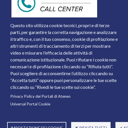
Questo sito utilizza cookie tecnici, propri e di terze
parti, per garantire la corretta navigazione e analizzare
il traffico e, con il tuo consenso, cookie di profilazione e
altri strumenti di tracciamento di terzi per mostrare
video e misurare l'efficacia delle attività di
comunicazione istituzionale. Puoi rifiutare i cookie non
necessari e di profilazione cliccando su “Rifiuta tutti”.
Piazza del Mercato, 15 - 25121 Brescia
Puoi scegliere di acconsentirne l’utilizzo cliccando su
Tel. +39 030 2988.1 PEC:
ammcentr@cert.unibs.it
“Accetta tutti” oppure puoi personalizzare le tue scelte
Partita IVA: 01773710171 Codice Fiscale: 98007650173
cliccando su “Rivedi le tue scelte sui cookie”.
Privacy Policy dei Portali di Ateneo
© 2011 Università degli Studi di Brescia
Universal Portal Cookie
IMPOSTAZIONE DEI COOKIE
✘ RIFIUTA TUTTI
✔ A