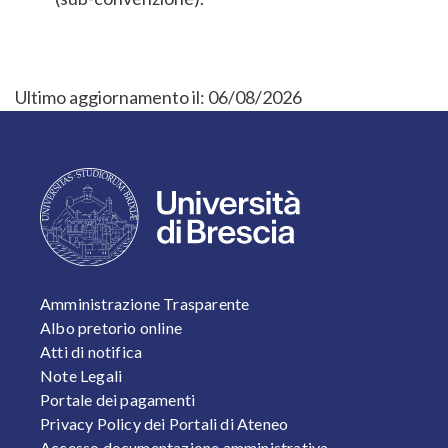
Ultimo aggiornamento il:
06/08/2026
FOOTER 1
Amministrazione Trasparente
Albo pretorio online
Atti di notifica
Note Legali
Portale dei pagamenti
Privacy Policy dei Portali di Ateneo
Accesso documentazione amministrativa