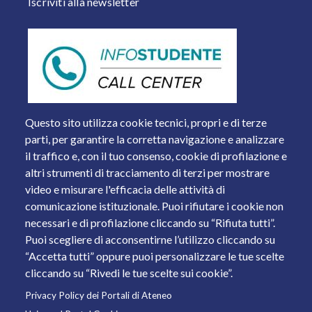
Iscriviti alla newsletter
Questo sito utilizza cookie tecnici, propri e di terze
parti, per garantire la corretta navigazione e analizzare
il traffico e, con il tuo consenso, cookie di profilazione e
altri strumenti di tracciamento di terzi per mostrare
video e misurare l'efficacia delle attività di
comunicazione istituzionale. Puoi rifiutare i cookie non
necessari e di profilazione cliccando su “Rifiuta tutti”.
Piazza del Mercato, 15 - 25121 Brescia
Puoi scegliere di acconsentirne l’utilizzo cliccando su
Tel. +39 030 2988.1 PEC:
ammcentr@cert.unibs.it
“Accetta tutti” oppure puoi personalizzare le tue scelte
Partita IVA: 01773710171 Codice Fiscale: 98007650173
cliccando su “Rivedi le tue scelte sui cookie”.
Privacy Policy dei Portali di Ateneo