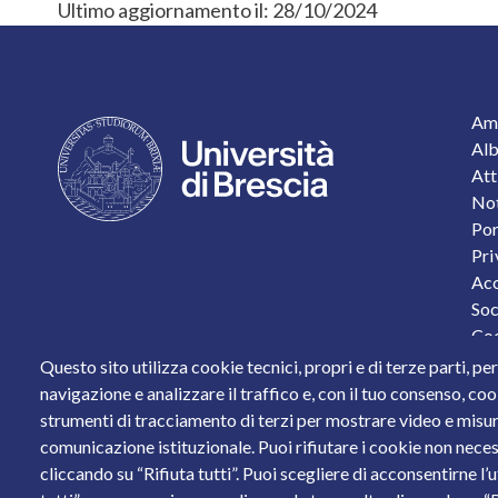
Ultimo aggiornamento il:
28/10/2024
F
Amm
Alb
Att
Not
Por
Pri
Acc
Soc
Coo
Pro
Questo sito utilizza cookie tecnici, propri e di terze parti, pe
Sta
navigazione e analizzare il traffico e, con il tuo consenso, cook
strumenti di tracciamento di terzi per mostrare video e misurar
Piazza del Mercato, 15 - 25121 Brescia
comunicazione istituzionale. Puoi rifiutare i cookie non neces
Tel. +39 030 2988.1 PEC:
ammcentr@cert.unibs.it
cliccando su “Rifiuta tutti”. Puoi scegliere di acconsentirne l’
Partita IVA: 01773710171 Codice Fiscale: 9800765017