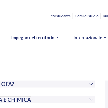
ACCESSO RAPIDO
Infostudente
Corsi di studio
Ru
Impegno nel territorio
Internazionale
N
 OFA?
.
A E CHIMICA