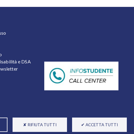
 2
sso
o
isabilità e DSA
newsletter
✘ RIFIUTA TUTTI
✔ ACCETTA TUTTI