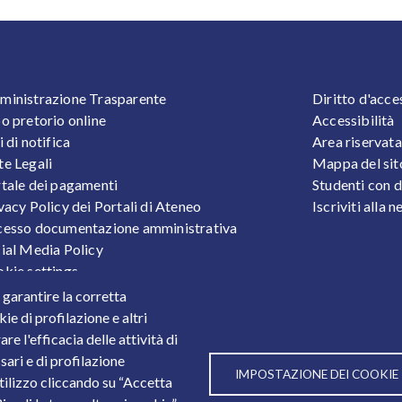
OOTER 1
FOOTER
inistrazione Trasparente
Diritto d'acce
o pretorio online
Accessibilità
i di notifica
Area riservata
e Legali
Mappa del sit
tale dei pagamenti
Studenti con d
vacy Policy dei Portali di Ateneo
Iscriviti alla 
esso documentazione amministrativa
ial Media Policy
kie settings
tezione Dati Personali
r garantire la corretta
tistiche
ie di profilazione e altri
e l'efficacia delle attività di
sari e di profilazione
IMPOSTAZIONE DEI COOKIE
utilizzo cliccando su “Accetta
3