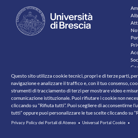
F
Amm
Alb
Att
Not
Por
Pri
Acc
Soc
Coo
Pro
Questo sito utilizza cookie tecnici, propri e di terze parti, pe
Sta
navigazione e analizzare il traffico e, con il tuo consenso, cook
strumenti di tracciamento di terzi per mostrare video e misurar
Piazza del Mercato, 15 - 25121 Brescia
comunicazione istituzionale. Puoi rifiutare i cookie non neces
Tel. +39 030 2988.1 PEC:
ammcentr@cert.unibs.it
cliccando su “Rifiuta tutti”. Puoi scegliere di acconsentirne l’
Partita IVA: 01773710171 Codice Fiscale: 9800765017
tutti” oppure puoi personalizzare le tue scelte cliccando su “Ri
© 2011 Università degli Studi di Brescia
Privacy Policy dei Portali di Ateneo
Universal Portal Cookie