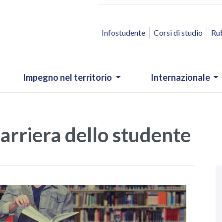
ACCESSO RAPIDO
Infostudente
Corsi di studio
Ru
Impegno nel territorio
Internazionale
Carriera dello studente
N
.