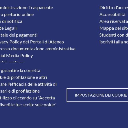
OOTER 1
FOOTER
inistrazione Trasparente
Diritto d'acce
o pretorio online
Accessibilità
i di notifica
Area riservata
e Legali
Mappa del sit
tale dei pagamenti
Studenti con d
vacy Policy dei Portali di Ateneo
Iscriviti alla 
esso documentazione amministrativa
ial Media Policy
kie settings
tezione Dati Personali
r garantire la corretta
tistiche
ie di profilazione e altri
e l'efficacia delle attività di
sari e di profilazione
IMPOSTAZIONE DEI COOKIE
utilizzo cliccando su “Accetta
3
vedi le tue scelte sui cookie”.