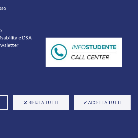
 2
sso
o
isabilità e DSA
newsletter
✘ RIFIUTA TUTTI
✔ ACCETTA TUTTI