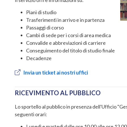
Piani di studio
Trasferimenti in arrivo e in partenza
Passaggi di corso
Cambi di sede per i corsi di area medica
Convalide e abbreviazioni di carriere
Conseguimento del titolo di studio finale
Decadenze
Invia un ticket ai nostri uffici
RICEVIMENTO AL PUBBLICO
Lo sportello al pubblico in presenza dell'Ufficio "
seguenti orari:
Lunedì e martedì dalle ore 10.00 alle ore 12.00