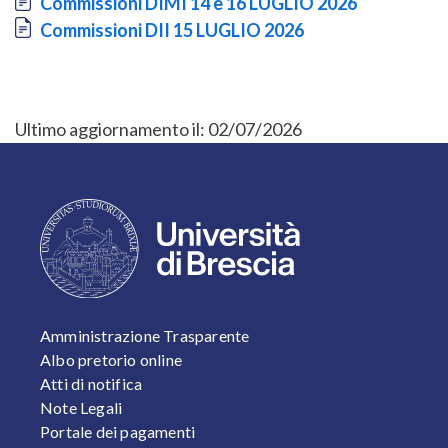
Document
Commissioni DIMI 14 e 16 LUGLIO 2026
Document
Commissioni DII 15 LUGLIO 2026
Ultimo aggiornamento il:
02/07/2026
FOOTER 1
Amministrazione Trasparente
Albo pretorio online
Atti di notifica
Note Legali
Portale dei pagamenti