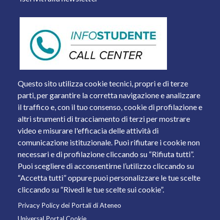
Questo sito utilizza cookie tecnici, propri e di terze
parti, per garantire la corretta navigazione e analizzare
il traffico e, con il tuo consenso, cookie di profilazione e
altri strumenti di tracciamento di terzi per mostrare
video e misurare l'efficacia delle attività di
comunicazione istituzionale. Puoi rifiutare i cookie non
necessari e di profilazione cliccando su “Rifiuta tutti”.
Piazza del Mercato, 15 - 25121 Brescia
Puoi scegliere di acconsentirne l’utilizzo cliccando su
Tel. +39 030 2988.1 PEC:
ammcentr@cert.unibs.it
“Accetta tutti” oppure puoi personalizzare le tue scelte
Partita IVA: 01773710171 Codice Fiscale: 98007650173
cliccando su “Rivedi le tue scelte sui cookie”.
Privacy Policy dei Portali di Ateneo
© 2011 Università degli Studi di Brescia
Universal Portal Cookie