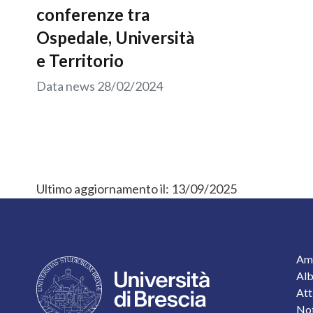
conferenze tra
Ospedale, Università
e Territorio
Data news
28/02/2024
Ultimo aggiornamento il:
13/09/2025
F
Amm
Alb
Att
Not