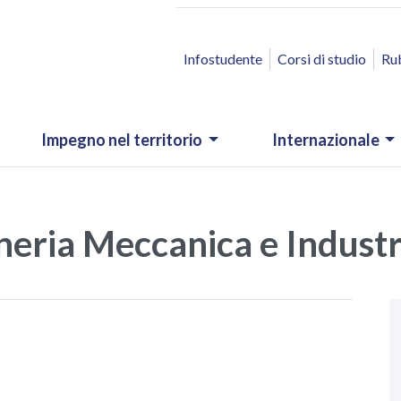
ACCESSO RAPIDO
Infostudente
Corsi di studio
Ru
Impegno nel territorio
Internazionale
neria Meccanica e Industr
N
.