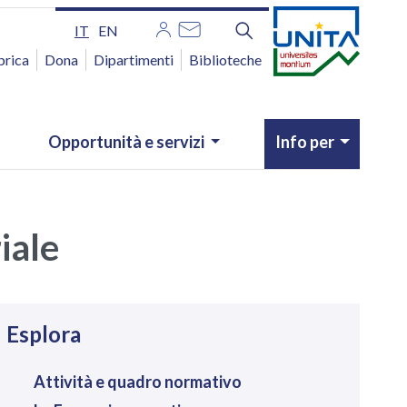
IT
EN
brica
Dona
Dipartimenti
Biblioteche
Opportunità e servizi
Info per
iale
avigazione
Esplora
Attività e quadro normativo