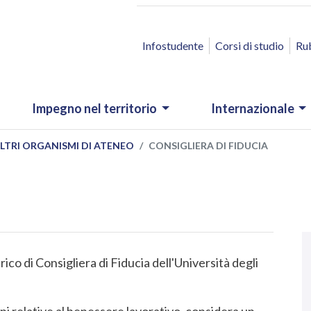
ACCESSO RAPIDO
Infostudente
Corsi di studio
Ru
Impegno nel territorio
Internazionale
LTRI ORGANISMI DI ATENEO
CONSIGLIERA DI FIDUCIA
N
.
ico di Consigliera di Fiducia dell'Università degli
i relative al benessere lavorativo, considera un