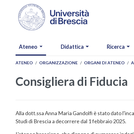
Salta al contenuto principale
NAVIGAZIONE PRINCIPALE
Ateneo
Didattica
Ricerca
ATENEO
ORGANIZZAZIONE
ORGANI DI ATENEO
A
Consigliera di Fiducia
Alla dott.ssa Anna Maria Gandolfi è stato dato l'incar
Studi di Brescia a decorrere dal 1 febbraio 2025.
L'ateneo bresciano, che dispone di numerose indagin