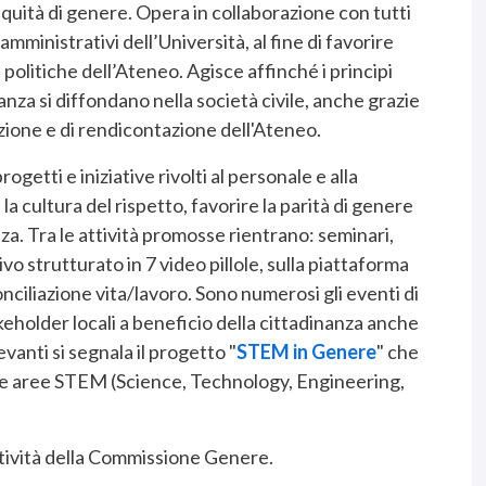
quità di genere. Opera in collaborazione con tutti
 amministrativi dell’Università, al fine di favorire
 politiche dell’Ateneo. Agisce affinché i principi
anza si diffondano nella società civile, anche grazie
zione e di rendicontazione dell'Ateneo.
tti e iniziative rivolti al personale e alla
a cultura del rispetto, favorire la parità di genere
za. Tra le attività promosse rientrano: seminari,
vo strutturato in 7 video pillole, sulla piattaforma
nciliazione vita/lavoro. Sono numerosi gli eventi di
keholder locali a beneficio della cittadinanza anche
levanti si segnala il progetto "
STEM in Genere
" che
elle aree STEM (Science, Technology, Engineering,
ttività della Commissione Genere.