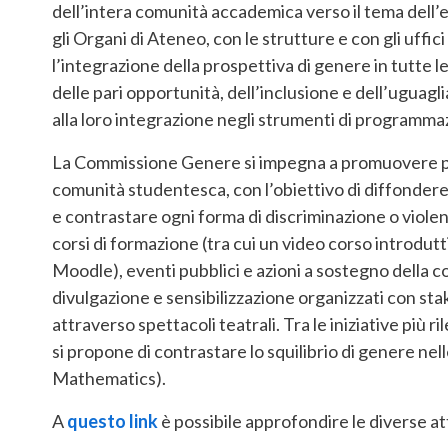
dell’intera comunità accademica verso il tema dell’e
gli Organi di Ateneo, con le strutture e con gli uffici
l’integrazione della prospettiva di genere in tutte le
delle pari opportunità, dell’inclusione e dell’uguagli
alla loro integrazione negli strumenti di programma
La Commissione Genere si impegna a promuovere proge
comunità studentesca, con l’obiettivo di diffondere l
e contrastare ogni forma di discriminazione o violen
corsi di formazione (tra cui un video corso introdutti
Moodle), eventi pubblici e azioni a sostegno della co
divulgazione e sensibilizzazione organizzati con sta
attraverso spettacoli teatrali. Tra le iniziative più ri
si propone di contrastare lo squilibrio di genere n
Mathematics).
A
questo link
è possibile approfondire le diverse a