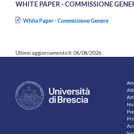
WHITE PAPER - COMMISSIONE GENE
Document
White Paper - Commissione Genere
Ultimo aggiornamento il:
06/08/2026
F
Amm
Alb
Att
Not
Por
Pri
Acc
Soc