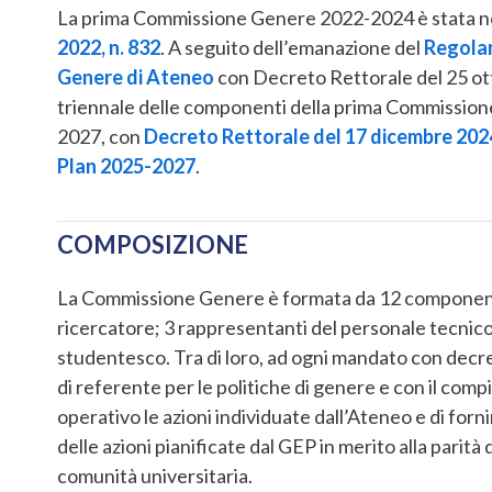
La prima Commissione Genere 2022-2024 è stata 
2022, n. 832
. A seguito dell’emanazione del
Regolam
Genere di Ateneo
con Decreto Rettorale del 25 ott
triennale delle componenti della prima Commissione
2027, con
Decreto Rettorale del 17 dicembre 2024
Plan 2025-2027
.
COMPOSIZIONE
La Commissione Genere è formata da 12 componenti
ricercatore; 3 rappresentanti del personale tecnic
studentesco. Tra di loro, ad ogni mandato con decre
di referente per le politiche di genere e con il comp
operativo le azioni individuate dall’Ateneo e di forni
delle azioni pianificate dal GEP in merito alla parit
comunità universitaria.