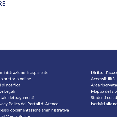
RE
OOTER 1
FOOTER
inistrazione Trasparente
Diritto d'acce
o pretorio online
Accessibilità
i di notifica
Area riservata
e Legali
Mappa del sit
tale dei pagamenti
Studenti con d
vacy Policy dei Portali di Ateneo
Iscriviti alla 
esso documentazione amministrativa
ial Media Policy