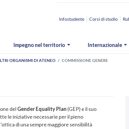
ACCESSO RAPIDO
Infostudente
Corsi di studio
Ru
Impegno nel territorio
Internazionale
LTRI ORGANISMI DI ATENEO
COMMISSIONE GENERE
N
.
ione del
Gender Equality Plan
(GEP) e il suo
te le iniziative necessarie per il pieno
l’ottica di una sempre maggiore sensibilità