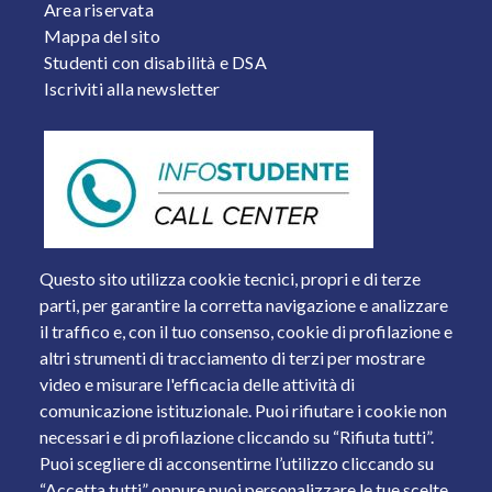
Area riservata
Mappa del sito
Studenti con disabilità e DSA
Iscriviti alla newsletter
Questo sito utilizza cookie tecnici, propri e di terze
parti, per garantire la corretta navigazione e analizzare
il traffico e, con il tuo consenso, cookie di profilazione e
altri strumenti di tracciamento di terzi per mostrare
video e misurare l'efficacia delle attività di
comunicazione istituzionale. Puoi rifiutare i cookie non
necessari e di profilazione cliccando su “Rifiuta tutti”.
Piazza del Mercato, 15 - 25121 Brescia
Puoi scegliere di acconsentirne l’utilizzo cliccando su
Tel. +39 030 2988.1 PEC:
ammcentr@cert.unibs.it
“Accetta tutti” oppure puoi personalizzare le tue scelte